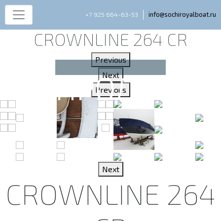
+7 925 664-63-53
info@sochiroyalboat.ru
CROWNLINE 264 CR
Previous
Next
Previous
Next
CROWNLINE 264