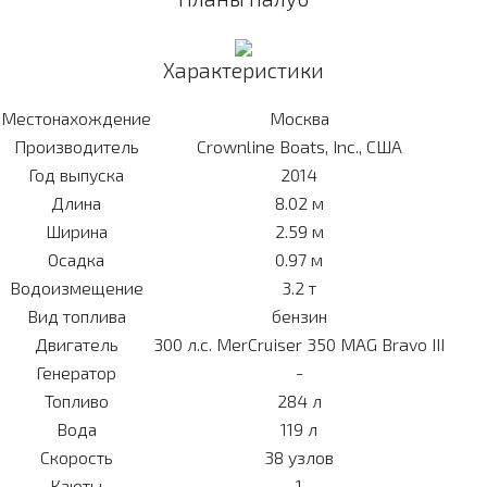
Характеристики
Местонахождение
Москва
Производитель
Crownline Boats, Inc., США
Год выпуска
2014
Длина
8.02 м
Ширина
2.59 м
Осадка
0.97 м
Водоизмещение
3.2 т
Вид топлива
бензин
Двигатель
300 л.с. MerCruiser 350 MAG Bravo III
Генератор
-
Топливо
284 л
Вода
119 л
Скорость
38 узлов
Каюты
1