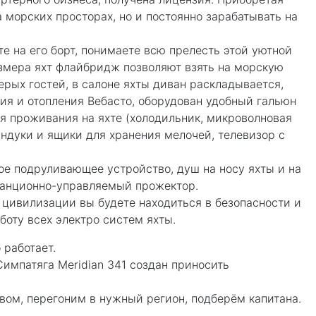
а морских просторах, но и постоянно зарабатывать на
те на его борт, понимаете всю прелесть этой уютной
азмера яхт флайбридж позволяют взять на морскую
ерых гостей, в салоне яхты диван раскладывается,
ия и отопления Вебасто, оборудован удобный гальюн
 проживания на яхте (холодильник, микроволновая
рундуки и ящики для хранения мелочей, телевизор с
вое подруливающее устройство, душ на носу яхты и на
станционно-управляемый прожектор.
т цивилизации вы будете находиться в безопасности и
боту всех электро систем яхты.
 работает.
Симпатяга Meridian 341 создан приносить
вом, перегоним в нужный регион, подберём капитана.