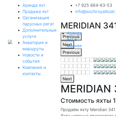
Аренда яхт
+7 925 664-63-53
Продажа яхт
info@sochiroyalboat.
Организация
MERIDIAN 34
парусных регат
Дополнительные
Аренда
услуги
Previous
яхт в
Акватория и
Next
Москве
маршруты
Previous
Новости и
события
Компания и
контакты
Next
MERIDIAN 
Стоимость яхты 1
Продаём яхту Meridian 341
Яхта успешно преодолела п