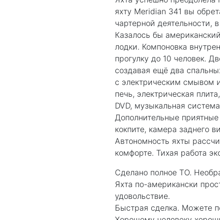
яхту Meridian 341 вы обре
чартерной деятельности, в
Казалось бы американский 
лодки. Компоновка внутре
прогулку до 10 человек. Д
создавая ещё два спальны
с электрическим смывом и
печь, электрическая плита
DVD, музыкальная система
Дополнительные приятные д
кокпите, камера заднего 
Автономность яхты рассчит
комфорте. Тихая работа эк
Сделано полное ТО. Необр
Яхта по-американски прост
удовольствие.
Быстрая сделка. Можете п
Хорошему человеку хороши