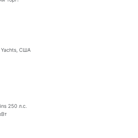
 Yachts, США
ns 250 л.с.
кВт