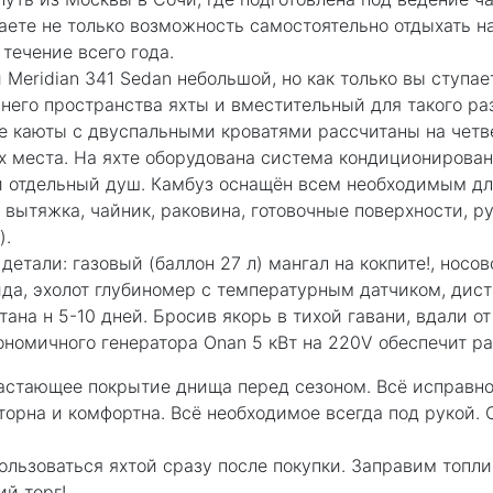
таете не только возможность самостоятельно отдыхать н
 течение всего года.
Meridian 341 Sedan небольшой, но как только вы ступае
ннего пространства яхты и вместительный для такого р
ве каюты с двуспальными кроватями рассчитаны на четв
х места. На яхте оборудована система кондиционирован
 отдельный душ. Камбуз оснащён всем необходимым для
, вытяжка, чайник, раковина, готовочные поверхности, 
).
етали: газовый (баллон 27 л) мангал на кокпите!, носо
вида, эхолот глубиномер с температурным датчиком, ди
ана н 5-10 дней. Бросив якорь в тихой гавани, вдали о
ономичного генератора Onan 5 кВт на 220V обеспечит ра
астающее покрытие днища перед сезоном. Всё исправно
орна и комфортна. Всё необходимое всегда под рукой. 
ользоваться яхтой сразу после покупки. Заправим топли
й торг!