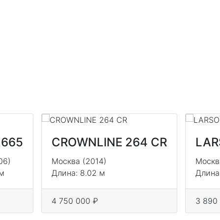
2665
CROWNLINE 264 CR
LAR
06)
Москва (2014)
Москв
 м
Длина: 8.02 м
Длина
4 750 000 ₽
3 890